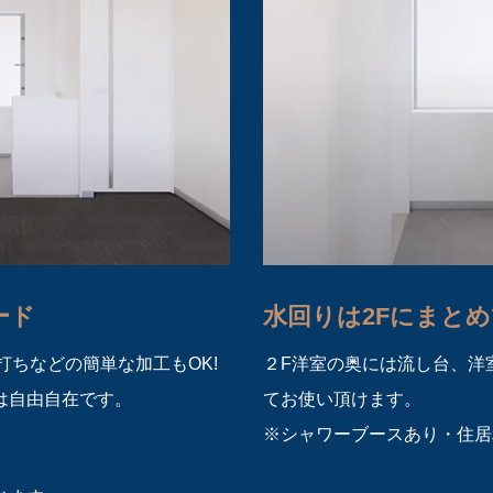
ード
水回りは2Fにまと
打ちなどの簡単な加工もOK!
２F洋室の奥には流し台、洋
は自由自在です。
てお使い頂けます。
※シャワーブースあり・住居